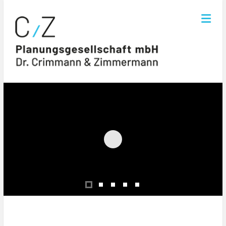
Skip
C/Z
to
content
Planungsgesellschaft
mbH
Dr.
Crimmann
&
Zimmermann